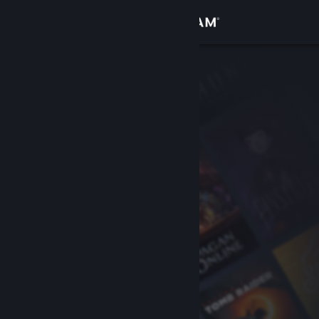
Iniciar sesión
Tienda
Comunidad
Acerca de
Soporte
Cambiar idioma
Obtener la aplicación de Steam Mobile
Ver versión clásica