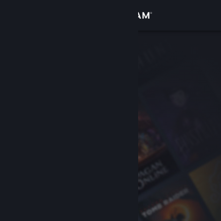
Iniciar sesión
Tienda
Comunidad
Acerca de
Soporte
Cambiar idioma
Obtener la aplicación de Steam Mobile
Ver versión clásica