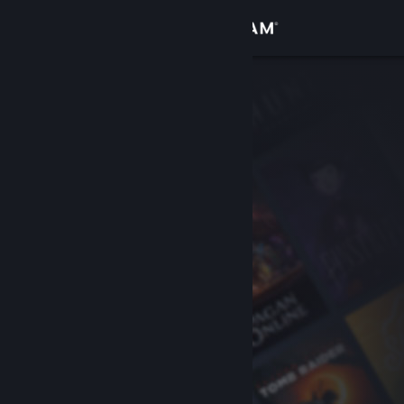
Iniciar sesión
Tienda
Comunidad
Acerca de
Soporte
Cambiar idioma
Obtener la aplicación de Steam Mobile
Ver versión clásica