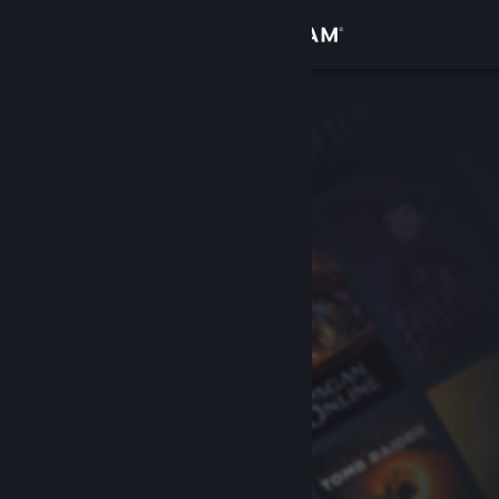
Iniciar sesión
Tienda
Comunidad
Acerca de
Soporte
Cambiar idioma
Obtener la aplicación de Steam Mobile
Ver versión clásica