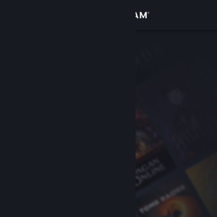
Iniciar sesión
Tienda
Comunidad
Acerca de
Soporte
Cambiar idioma
Obtener la aplicación de Steam Mobile
Ver versión clásica