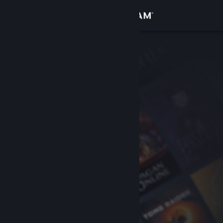
Iniciar sesión
Tienda
Comunidad
Acerca de
Soporte
Cambiar idioma
Obtener la aplicación de Steam Mobile
Ver versión clásica