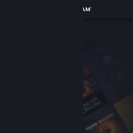
Iniciar sesión
Tienda
Comunidad
Acerca de
Soporte
Cambiar idioma
Obtener la aplicación de Steam Mobile
Ver versión clásica