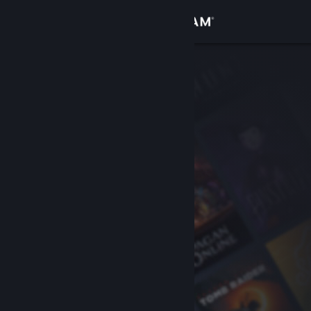
Iniciar sesión
Tienda
Comunidad
Acerca de
Soporte
Cambiar idioma
Obtener la aplicación de Steam Mobile
Ver versión clásica