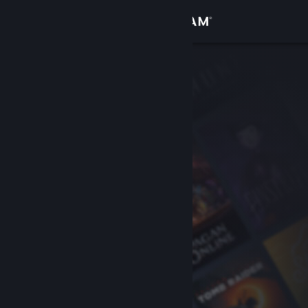
Iniciar sesión
Tienda
Comunidad
Acerca de
Soporte
Cambiar idioma
Obtener la aplicación de Steam Mobile
Ver versión clásica