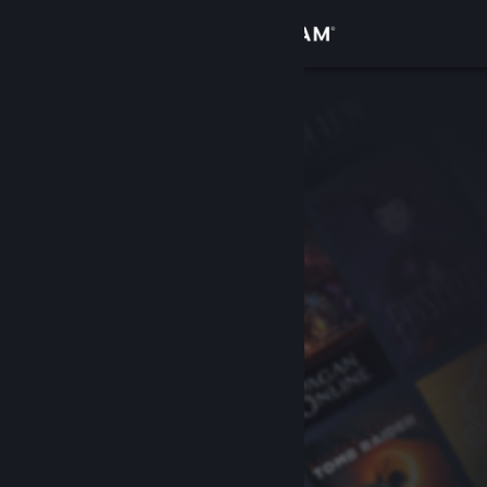
Iniciar sesión
Tienda
Comunidad
Acerca de
Soporte
Cambiar idioma
Obtener la aplicación de Steam Mobile
Ver versión clásica