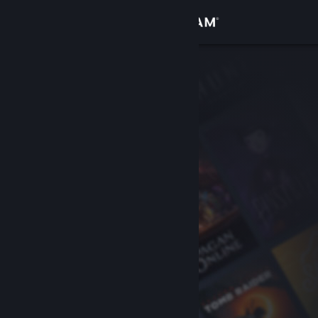
Iniciar sesión
Tienda
Comunidad
Acerca de
Soporte
Cambiar idioma
Obtener la aplicación de Steam Mobile
Ver versión clásica