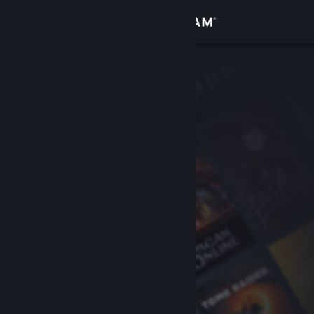
Iniciar sesión
Tienda
Comunidad
Acerca de
Soporte
Cambiar idioma
Obtener la aplicación de Steam Mobile
Ver versión clásica