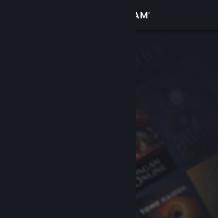
Iniciar sesión
Tienda
Comunidad
Acerca de
Soporte
Cambiar idioma
Obtener la aplicación de Steam Mobile
Ver versión clásica