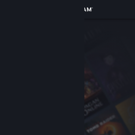
Iniciar sesión
Tienda
Comunidad
Acerca de
Soporte
Cambiar idioma
Obtener la aplicación de Steam Mobile
Ver versión clásica