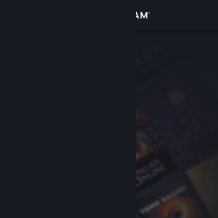
Iniciar sesión
Tienda
Comunidad
Acerca de
Soporte
Cambiar idioma
Obtener la aplicación de Steam Mobile
Ver versión clásica