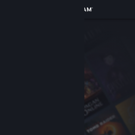
Iniciar sesión
Tienda
Comunidad
Acerca de
Soporte
Cambiar idioma
Obtener la aplicación de Steam Mobile
Ver versión clásica