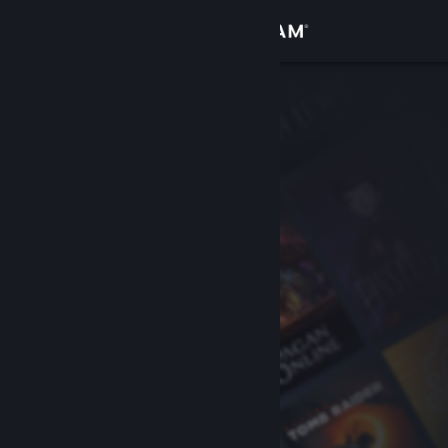
Iniciar sesión
Tienda
Comunidad
Acerca de
Soporte
Cambiar idioma
Obtener la aplicación de Steam Mobile
Ver versión clásica