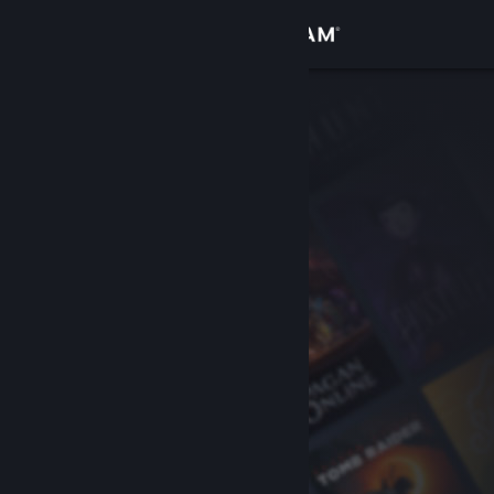
Iniciar sesión
Tienda
Comunidad
Acerca de
Soporte
Cambiar idioma
Obtener la aplicación de Steam Mobile
Ver versión clásica