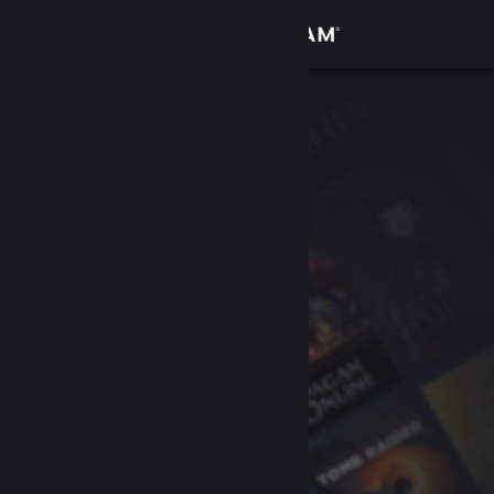
Iniciar sesión
Tienda
Comunidad
Acerca de
Soporte
Cambiar idioma
Obtener la aplicación de Steam Mobile
Ver versión clásica