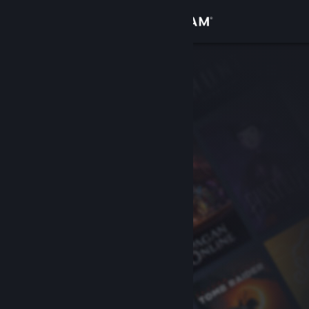
Iniciar sesión
Tienda
Comunidad
Acerca de
Soporte
Cambiar idioma
Obtener la aplicación de Steam Mobile
Ver versión clásica