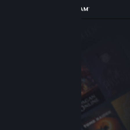
Iniciar sesión
Tienda
Comunidad
Acerca de
Soporte
Cambiar idioma
Obtener la aplicación de Steam Mobile
Ver versión clásica