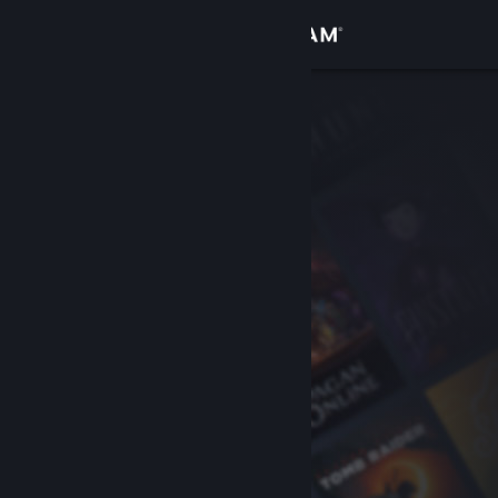
Iniciar sesión
Tienda
Comunidad
Acerca de
Soporte
Cambiar idioma
Obtener la aplicación de Steam Mobile
Ver versión clásica