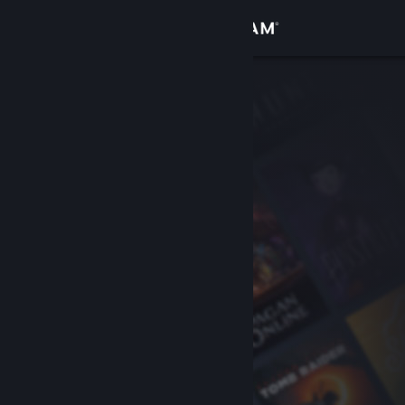
Iniciar sesión
Tienda
Comunidad
Acerca de
Soporte
Cambiar idioma
Obtener la aplicación de Steam Mobile
Ver versión clásica