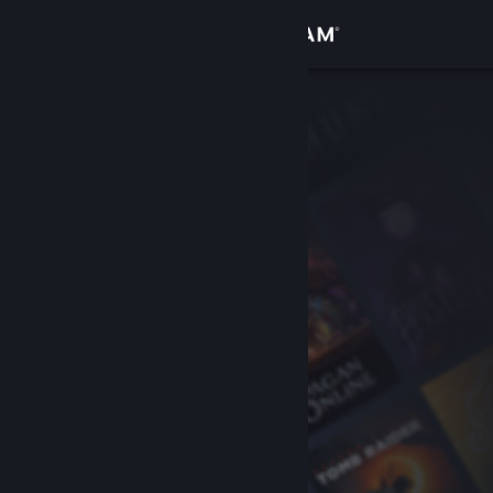
Iniciar sesión
Tienda
Comunidad
Acerca de
Soporte
Cambiar idioma
Obtener la aplicación de Steam Mobile
Ver versión clásica