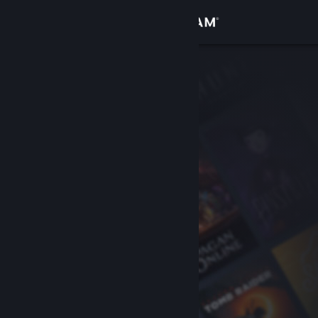
Iniciar sesión
Tienda
Comunidad
Acerca de
Soporte
Cambiar idioma
Obtener la aplicación de Steam Mobile
Ver versión clásica