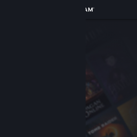
Iniciar sesión
Tienda
Comunidad
Acerca de
Soporte
Cambiar idioma
Obtener la aplicación de Steam Mobile
Ver versión clásica