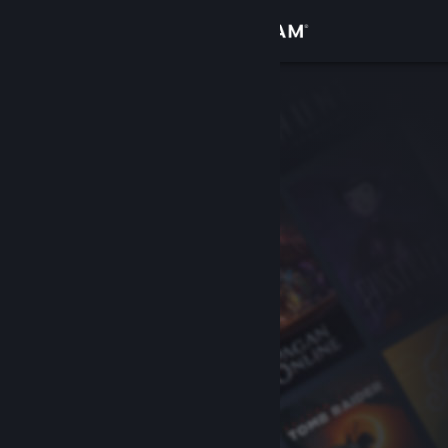
Iniciar sesión
Tienda
Comunidad
Acerca de
Soporte
Cambiar idioma
Obtener la aplicación de Steam Mobile
Ver versión clásica