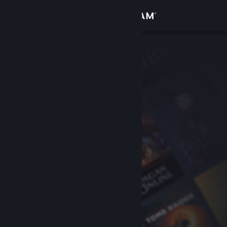
Iniciar sesión
Tienda
Comunidad
Acerca de
Soporte
Cambiar idioma
Obtener la aplicación de Steam Mobile
Ver versión clásica