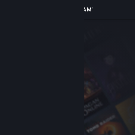
Iniciar sesión
Tienda
Comunidad
Acerca de
Soporte
Cambiar idioma
Obtener la aplicación de Steam Mobile
Ver versión clásica