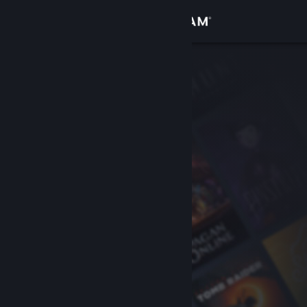
Iniciar sesión
Tienda
Comunidad
Acerca de
Soporte
Cambiar idioma
Obtener la aplicación de Steam Mobile
Ver versión clásica