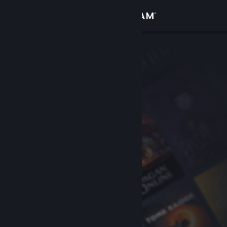
Iniciar sesión
Tienda
Comunidad
Acerca de
Soporte
Cambiar idioma
Obtener la aplicación de Steam Mobile
Ver versión clásica