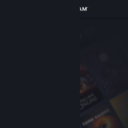
Iniciar sesión
Tienda
Comunidad
Acerca de
Soporte
Cambiar idioma
Obtener la aplicación de Steam Mobile
Ver versión clásica