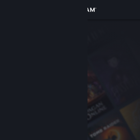
Iniciar sesión
Tienda
Comunidad
Acerca de
Soporte
Cambiar idioma
Obtener la aplicación de Steam Mobile
Ver versión clásica