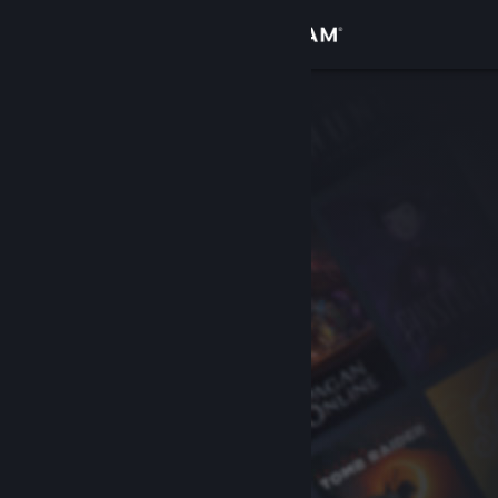
Iniciar sesión
Tienda
Comunidad
Acerca de
Soporte
Cambiar idioma
Obtener la aplicación de Steam Mobile
Ver versión clásica