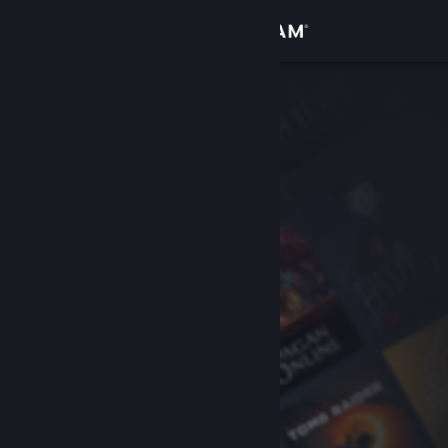
Iniciar sesión
Tienda
Comunidad
Acerca de
Soporte
Cambiar idioma
Obtener la aplicación de Steam Mobile
Ver versión clásica