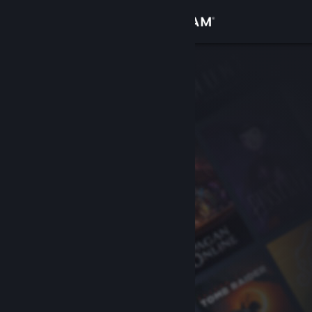
Iniciar sesión
Tienda
Comunidad
Acerca de
Soporte
Cambiar idioma
Obtener la aplicación de Steam Mobile
Ver versión clásica