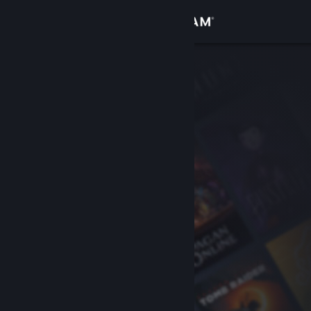
Iniciar sesión
Tienda
Comunidad
Acerca de
Soporte
Cambiar idioma
Obtener la aplicación de Steam Mobile
Ver versión clásica