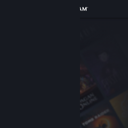
Iniciar sesión
Tienda
Comunidad
Acerca de
Soporte
Cambiar idioma
Obtener la aplicación de Steam Mobile
Ver versión clásica