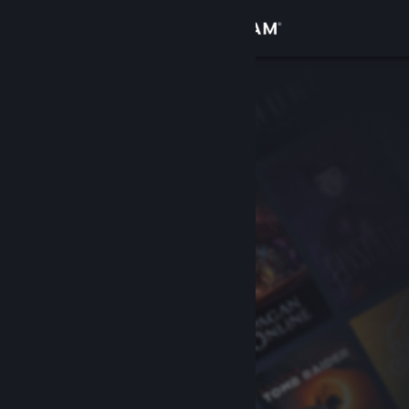
Iniciar sesión
Tienda
Comunidad
Acerca de
Soporte
Cambiar idioma
Obtener la aplicación de Steam Mobile
Ver versión clásica