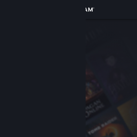
Iniciar sesión
Tienda
Comunidad
Acerca de
Soporte
Cambiar idioma
Obtener la aplicación de Steam Mobile
Ver versión clásica