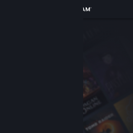
Iniciar sesión
Tienda
Comunidad
Acerca de
Soporte
Cambiar idioma
Obtener la aplicación de Steam Mobile
Ver versión clásica