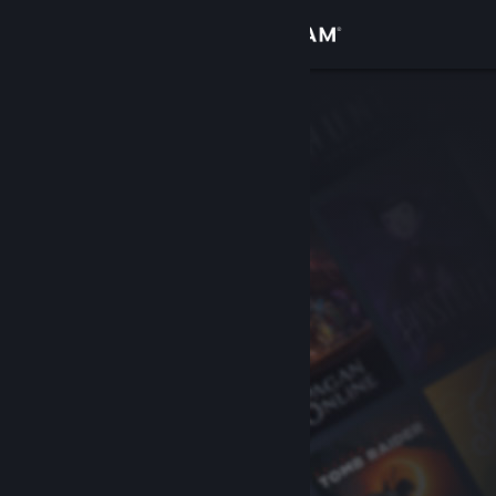
Iniciar sesión
Tienda
Comunidad
Acerca de
Soporte
Cambiar idioma
Obtener la aplicación de Steam Mobile
Ver versión clásica