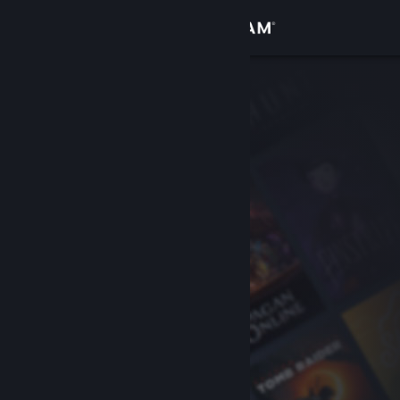
Iniciar sesión
Tienda
Comunidad
Acerca de
Soporte
Cambiar idioma
Obtener la aplicación de Steam Mobile
Ver versión clásica