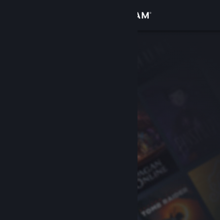
Iniciar sesión
Tienda
Comunidad
Acerca de
Soporte
Cambiar idioma
Obtener la aplicación de Steam Mobile
Ver versión clásica