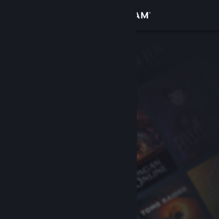
Iniciar sesión
Tienda
Comunidad
Acerca de
Soporte
Cambiar idioma
Obtener la aplicación de Steam Mobile
Ver versión clásica