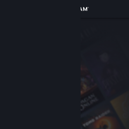
Iniciar sesión
Tienda
Comunidad
Acerca de
Soporte
Cambiar idioma
Obtener la aplicación de Steam Mobile
Ver versión clásica