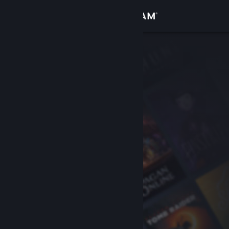
Iniciar sesión
Tienda
Comunidad
Acerca de
Soporte
Cambiar idioma
Obtener la aplicación de Steam Mobile
Ver versión clásica