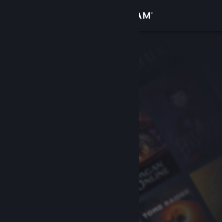
Iniciar sesión
Tienda
Comunidad
Acerca de
Soporte
Cambiar idioma
Obtener la aplicación de Steam Mobile
Ver versión clásica