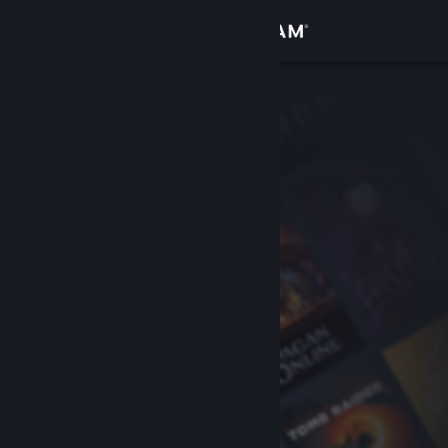
Iniciar sesión
Tienda
Comunidad
Acerca de
Soporte
Cambiar idioma
Obtener la aplicación de Steam Mobile
Ver versión clásica