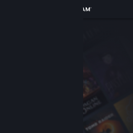
Iniciar sesión
Tienda
Comunidad
Acerca de
Soporte
Cambiar idioma
Obtener la aplicación de Steam Mobile
Ver versión clásica